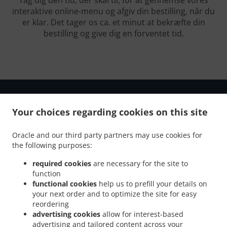
Tag dig den tid, der skal til, for at gennemse vores
interaktive online-menu og afgiv din bestilling, når du
er klar. Det tager os ca. et minut at bekræfte din
bestilling og give dig en forventet tid.
Your choices regarding cookies on this site
.
.
Fortrolighedspolitik
Vilkår for brug
Cookie Policy Changes
Oracle and our third party partners may use cookies for
the following purposes:
Kontakt Os
required cookies
are necessary for the site to
Østerbrogade 93, 2100 København Ø, Denmark
function
+45 35 26 33 77
functional cookies
help us to prefill your details on
Links
your next order and to optimize the site for easy
reordering
Menu
advertising cookies
allow for interest-based
Kontakt Os
advertising and tailored content across your