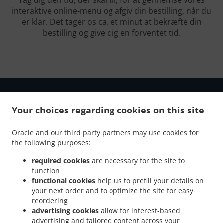
Tag dig den tid, der skal til, for at gennemse vores
interaktive online-menu og afgiv din bestilling, når du
er klar. Det tager os ca. et minut at bekræfte din
bestilling og give dig en forventet tid.
Your choices regarding cookies on this site
.
.
Fortrolighedspolitik
Vilkår for brug
Cookie Policy Changes
Oracle and our third party partners may use cookies for
the following purposes:
Kontakt Os
required cookies
are necessary for the site to
Østerbrogade 93, 2100 København Ø, Denmark
function
+45 35 26 33 77
functional cookies
help us to prefill your details on
Links
your next order and to optimize the site for easy
reordering
Menu
advertising cookies
allow for interest-based
Kontakt Os
advertising and tailored content across your