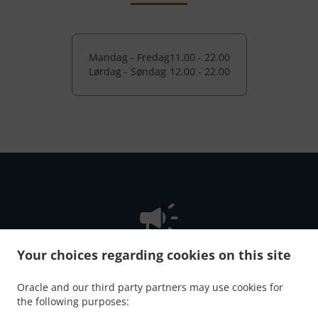
Mandag - Fredag
11.00 - 22.00
Lørdag - Søndag
12.00 - 22.00
Your choices regarding cookies on this site
NYHED! Onlinebestilling
Oracle and our third party partners may use cookies for
the following purposes:
NU er det muligt at bestille online til takeaway. Du skal