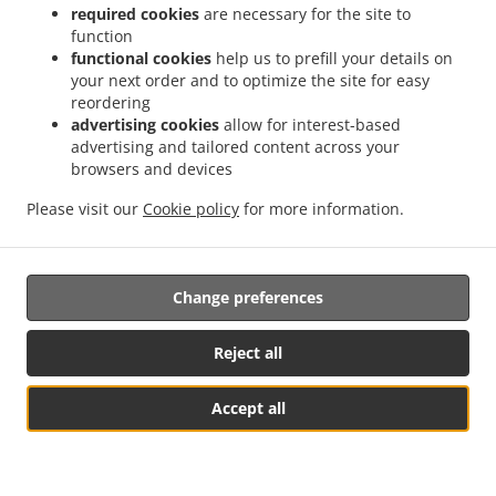
required cookies
are necessary for the site to
bare oplyse os om, hvad du ønsker, så laver vi det hurtigst
function
muligt. Alle ordrer bekræftes manuelt og direkte af os. Find
functional cookies
help us to prefill your details on
ud af, hvornår din mad er klar i realtid. Alle ordrer
your next order and to optimize the site for easy
bekræftes manuelt af os i realtid. På skærmen kan du se,
reordering
når din bestilling er klar til afhentning.
advertising cookies
allow for interest-based
advertising and tailored content across your
browsers and devices
Please visit our
Cookie policy
for more information.
Kontrolrapport
Change preferences
Reject all
Ved at klikke på
SE MERE
kan du se vores
Accept all
kontrolrapport på Fødevarestyrelsens hjemmeside.